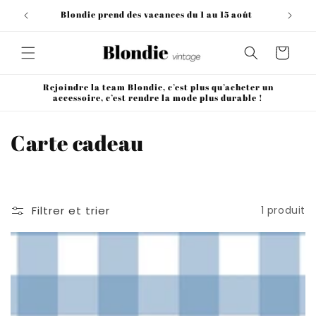
et
passer
Blondie prend des vacances du 1 au 15 août
au
contenu
Panier
Rejoindre la team Blondie, c’est plus qu’acheter un
accessoire, c’est rendre la mode plus durable !
C
Carte cadeau
o
l
Filtrer et trier
1 produit
l
e
c
t