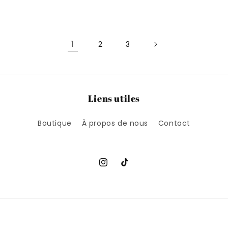
habituel
habituel
h
1
2
3
Liens utiles
Boutique
À propos de nous
Contact
Instagram
TikTok