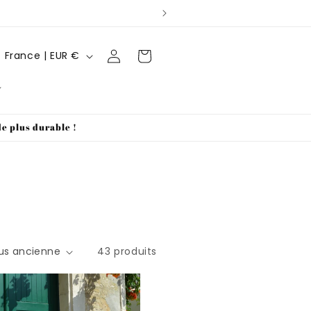
P
Connexion
Panier
France | EUR €
a
y
s
de plus durable !
/
r
é
g
i
o
43 produits
n