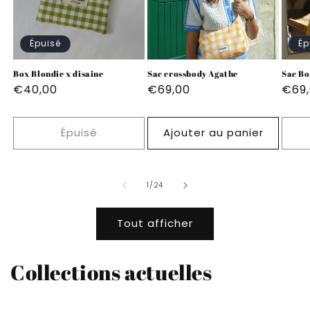
Épuisé
Ép
Box Blondie x disaine
Sac crossbody Agathe
Sac Bo
Prix
€40,00
Prix
€69,00
Prix
€69
habituel
habituel
habi
Épuisé
Ajouter au panier
de
1
/
24
Tout afficher
Collections actuelles