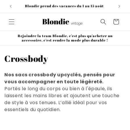
et
passer
Blondie prend des vacances du 1 au 15 août
au
contenu
Panier
Rejoindre la team Blondie, c’est plus qu’acheter un
accessoire, c’est rendre la mode plus durable !
C
Crossbody
o
Nos sacs crossbody upcyclés, pensés pour
l
vous accompagner en toute légèreté.
Portés le long du corps ou bien à l'épaule, ils
l
laissent les mains libres et ajoutent une touche
e
de style à vos tenues. L’allié idéal pour vos
essentiels du quotidien.
c
t