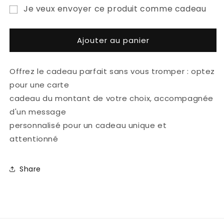
quantité
quantité
Je veux envoyer ce produit comme cadeau
de
de
Formulaire
Carte
Carte
Cadeau
Cadeau
de
Ajouter au panier
destinataire
de
Offrez le cadeau parfait sans vous tromper : optez
carte-
pour une carte
cadeau
cadeau du montant de votre choix, accompagnée
réduit
d'un message
personnalisé pour un cadeau unique et
attentionné
Share