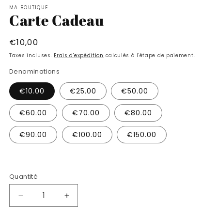
le
MA BOUTIQUE
média
Carte Cadeau
1
dans
une
fenêtre
Prix
€10,00
modale
habituel
Taxes incluses.
Frais d'expédition
calculés à l'étape de paiement.
Denominations
€10.00
€25.00
€50.00
€60.00
€70.00
€80.00
€90.00
€100.00
€150.00
Quantité
Réduire
Augmenter
la
la