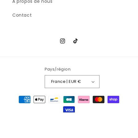
À propos de nous
Contact
Instagram
TikTok
Pays/région
France | EUR €
Moyens
de
paiement
© 2026,
Blondie vintage
Commerce électronique propulsé par
Shopify
Politique de confidentialité
Conditions d’utilisation
Politique d’expédition
Coordonnées
Mentions légales