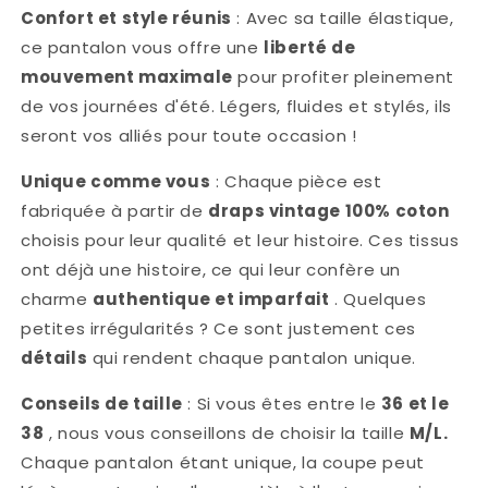
Confort et style réunis
: Avec sa taille élastique,
petite
petite
fleurs
fleurs
ce pantalon vous offre une
liberté de
orange
orange
mouvement maximale
pour profiter pleinement
de vos journées d'été. Légers, fluides et stylés, ils
seront vos alliés pour toute occasion !
Unique comme vous
: Chaque pièce est
fabriquée à partir de
draps vintage 100% coton
choisis pour leur qualité et leur histoire. Ces tissus
ont déjà une histoire, ce qui leur confère un
charme
authentique et imparfait
. Quelques
petites irrégularités ? Ce sont justement ces
détails
qui rendent chaque pantalon unique.
Conseils de taille
: Si vous êtes entre le
36 et le
38
, nous vous conseillons de choisir la taille
M/L.
Chaque pantalon étant unique, la coupe peut