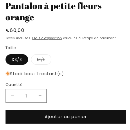
Pantalon à petite fleurs
fenêtre
f
modale
m
orange
Prix
€60,00
habituel
Taxes incluses.
Frais d'expédition
calculés à l'étape de paiement.
Taille
Variante
XS/S
M/L
épuisée
ou
indisponible
Stock bas : 1 restant(s)
Quantité
Réduire
Augmenter
la
la
quantité
quantité
Ajouter au panier
de
de
Pantalon
Pantalon
à
à