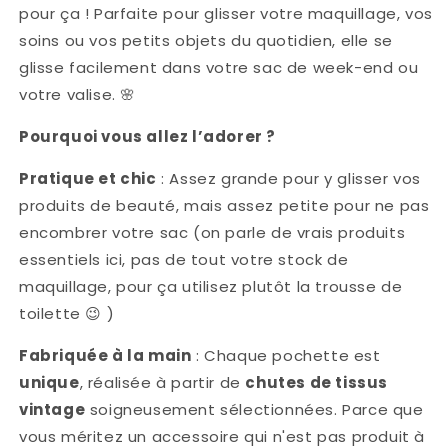
pour ça ! Parfaite pour glisser votre maquillage, vos
(
(
modèle
modèle
soins ou vos petits objets du quotidien, elle se
unique
unique
glisse facilement dans votre sac de week-end ou
)
)
votre valise.
🌸
Pourquoi vous allez l’adorer ?
Pratique et chic
: Assez grande pour y glisser vos
produits de beauté, mais assez petite pour ne pas
encombrer votre sac (on parle de vrais produits
essentiels ici, pas de tout votre stock de
maquillage, pour ça utilisez plutôt la trousse de
toilette
😉
)
Fabriquée à la main
: Chaque pochette est
unique
, réalisée à partir de
chutes de tissus
vintage
soigneusement sélectionnées. Parce que
vous méritez un accessoire qui n'est pas produit à