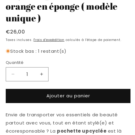
une
orange en éponge ( modèle
fenêtre
modale
unique )
Prix
€26,00
habituel
Taxes incluses.
Frais d'expédition
calculés à l'étape de paiement.
Stock bas : 1 restant(s)
Quantité
Réduire
Augmenter
la
la
quantité
quantité
Ajouter au panier
de
de
Moyenne
Moyenne
pochette
pochette
Envie de transporter vos essentiels de beauté
motifs
motifs
orange
orange
partout avec vous, tout en étant stylé(e) et
en
en
écoresponsable ? La
pochette upcyclée
est là
éponge
éponge