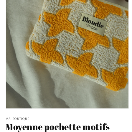
Ouvrir
le
MA BOUTIQUE
média
Moyenne pochette motifs
1
dans