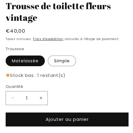
Trousse de toilette fleurs
fenêtre
f
modale
m
vintage
Prix
€40,00
habituel
Taxes incluses.
Frais d'expédition
calculés à l'étape de paiement.
Troussse
Matelassée
Simple
Stock bas : 1 restant(s)
Quantité
Réduire
Augmenter
la
la
quantité
quantité
Ajouter au panier
de
de
Trousse
Trousse
de
de