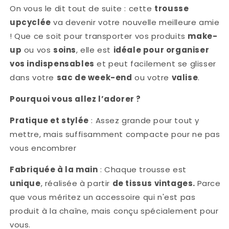
On vous le dit tout de suite : cette
trousse
toilette
toilette
fleurs
fleurs
upcyclée
va devenir votre nouvelle meilleure amie
vintage
vintage
! Que ce soit pour transporter vos produits
make-
up
ou vos
soins
, elle est
idéale pour organiser
vos indispensables
et peut facilement se glisser
dans votre
sac de week-end
ou votre
valise
.
Pourquoi vous allez l’adorer ?
Pratique et stylée
: Assez grande pour tout y
mettre, mais suffisamment compacte pour ne pas
vous encombrer
Fabriquée à la main
: Chaque trousse est
unique
, réalisée à partir
de tissus vintages.
Parce
que vous méritez un accessoire qui n'est pas
produit à la chaîne, mais conçu spécialement pour
vous.