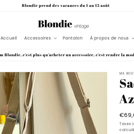
Blondie prend des vacances du 1 au 15 août
Accueil
Accessoires
Pantalon
À propos de nous
m Blondie, c’est plus qu’acheter un accessoire, c’est rendre la mo
MA BOU
Sa
Az
Prix
€69,
habi
Taxes 
calculé