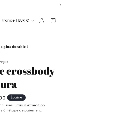
P
Connexion
Panier
France | EUR €
a
y
s
de plus durable !
/
r
TIQUE
é
c crossbody
g
ura
i
o
n
00
Épuisé
tuel
incluses.
Frais d'expédition
s à l'étape de paiement.