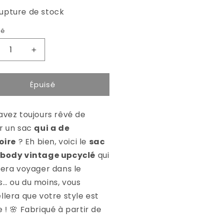
rupture de stock
té
uire
Augmenter
la
ntité
quantité
Épuisé
de
c
Sac
ossbody
crossbody
avez toujours rêvé de
ura
Azura
r un sac
qui a de
toire
? Eh bien, voici le
sac
sbody vintage upcyclé
qui
fera voyager dans le
… ou du moins, vous
llera que votre style est
e !
🌸
Fabriqué à partir de