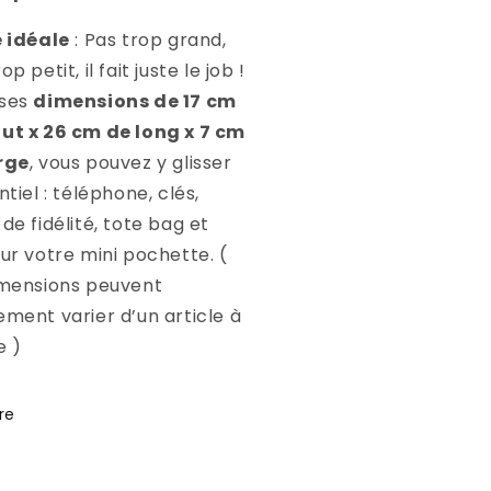
e idéale
: Pas trop grand,
op petit, il fait juste le job !
 ses
dimensions de 17 cm
ut x 26 cm de long x 7 cm
rge
, vous pouvez y glisser
ntiel : téléphone, clés,
de fidélité, tote bag et
sur votre mini pochette. (
imensions peuvent
ement varier d’un article à
e )
re