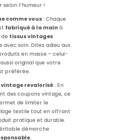
r selon l’humeur !
ue comme vous
: Chaque
st
fabriqué à la main
à
r de
tissus vintages
s avec soin. Dites adieu aux
produits en masse – celui-
 aussi original que votre
st préférée.
 vintage revalorisé
: En
sant des coupons vintage, ce
ermet de limiter le
lage textile tout en offrant
oduit pratique et durable.
éritable démarche
esponsable
.