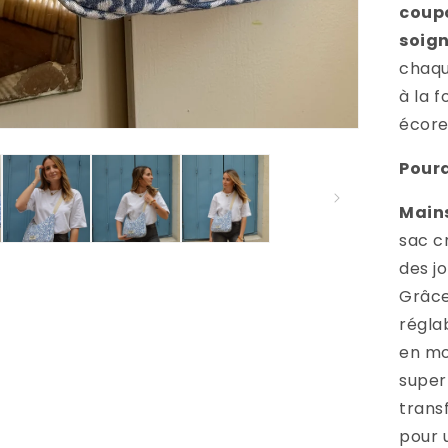
coup
soig
chaqu
à la f
écore
Pourq
Mains 
sac c
des j
Grâce
régla
en m
supe
trans
pour 