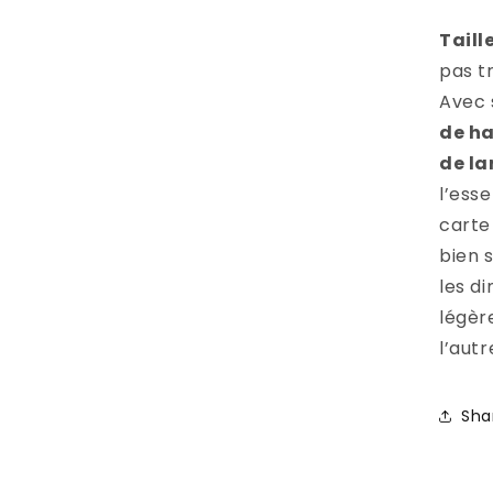
Taill
pas tr
Avec
de ha
de la
l’esse
carte 
bien 
les d
légèr
l’autr
Sha