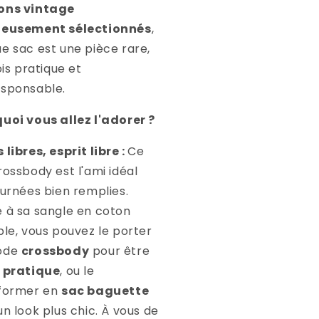
ons vintage
neusement sélectionnés
,
e sac est une pièce rare,
ois pratique et
sponsable.
uoi vous allez l'adorer ?
libres, esprit libre :
Ce
rossbody est l'ami idéal
ournées bien remplies.
 à sa sangle en coton
ble, vous pouvez le porter
ode
crossbody
pour être
r
pratique
, ou le
former en
sac baguette
un look plus chic. À vous de