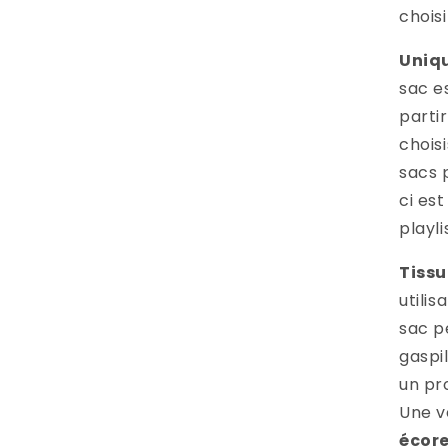
choisi
Uniq
sac e
parti
choisi
sacs 
ci est
playli
Tissu
utili
sac p
gaspil
un pr
Une v
écor