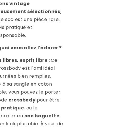
ons vintage
neusement sélectionnés
,
e sac est une pièce rare,
ois pratique et
sponsable.
uoi vous allez l'adorer ?
libres, esprit libre :
Ce
rossbody est l'ami idéal
ournées bien remplies.
 à sa sangle en coton
ble, vous pouvez le porter
ode
crossbody
pour être
r
pratique
, ou le
former en
sac baguette
un look plus chic. À vous de