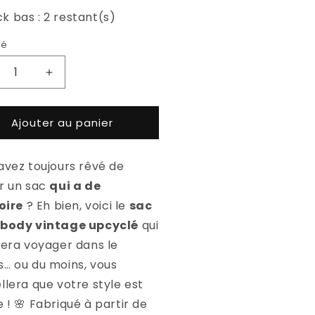
k bas : 2 restant(s)
té
uire
Augmenter
la
ntité
quantité
Ajouter au panier
de
c
Sac
ossbody
crossbody
avez toujours rêvé de
hy
vichy
e
rose
r un sac
qui a de
toire
? Eh bien, voici le
sac
sbody vintage upcyclé
qui
fera voyager dans le
… ou du moins, vous
llera que votre style est
e !
🌸
Fabriqué à partir de