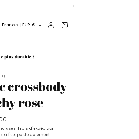
P
Connexion
Panier
France | EUR €
a
y
s
de plus durable !
/
r
TIQUE
é
c crossbody
g
chy rose
i
o
n
00
tuel
incluses.
Frais d'expédition
s à l'étape de paiement.