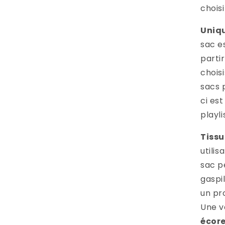
choisi
Uniq
sac e
parti
choisi
sacs 
ci est
playli
Tissu
utili
sac p
gaspil
un pr
Une v
écor