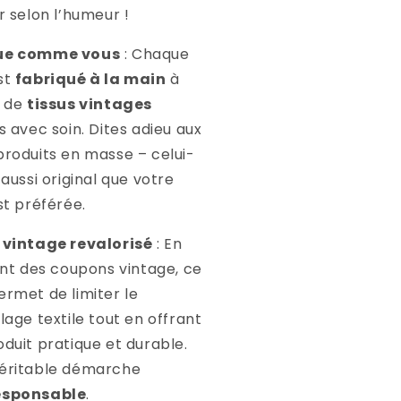
r selon l’humeur !
ue comme vous
: Chaque
st
fabriqué à la main
à
r de
tissus vintages
s avec soin. Dites adieu aux
produits en masse – celui-
 aussi original que votre
st préférée.
 vintage revalorisé
: En
sant des coupons vintage, ce
ermet de limiter le
lage textile tout en offrant
oduit pratique et durable.
éritable démarche
esponsable
.