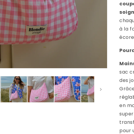
coup
soig
chaqu
à la f
écore
Pourq
Mains 
sac c
des j
Grâce
régla
en m
supe
trans
pour 