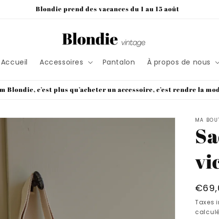
Blondie prend des vacances du 1 au 15 août
Accueil
Accessoires
Pantalon
À propos de nous
m Blondie, c’est plus qu’acheter un accessoire, c’est rendre la mo
MA BOU
Sa
vi
Prix
€69,
habi
Taxes 
calculé