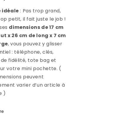
e idéale
: Pas trop grand,
op petit, il fait juste le job !
 ses
dimensions de 17 cm
ut x 26 cm de long x 7 cm
rge
, vous pouvez y glisser
ntiel : téléphone, clés,
de fidélité, tote bag et
sur votre mini pochette. (
imensions peuvent
ement varier d’un article à
e )
re