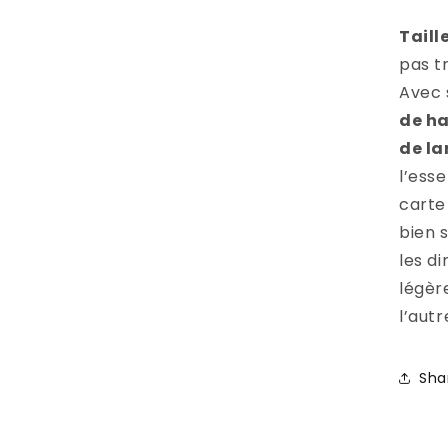
Taill
pas tr
Avec
de ha
de la
l’esse
carte 
bien 
les d
légèr
l’autr
Sha