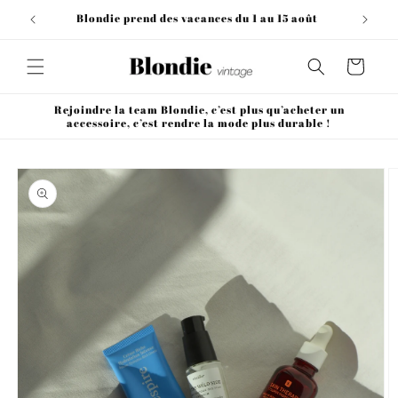
et
passer
Blondie prend des vacances du 1 au 15 août
au
contenu
Panier
Rejoindre la team Blondie, c’est plus qu’acheter un
accessoire, c’est rendre la mode plus durable !
Passer aux
informations
produits