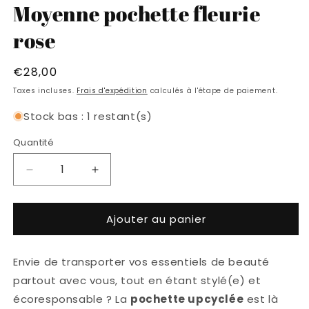
Moyenne pochette fleurie
fenêtre
f
modale
m
rose
Prix
€28,00
habituel
Taxes incluses.
Frais d'expédition
calculés à l'étape de paiement.
Stock bas : 1 restant(s)
Quantité
Réduire
Augmenter
la
la
quantité
quantité
Ajouter au panier
de
de
Moyenne
Moyenne
pochette
pochette
Envie de transporter vos essentiels de beauté
fleurie
fleurie
rose
rose
partout avec vous, tout en étant stylé(e) et
écoresponsable ? La
pochette upcyclée
est là